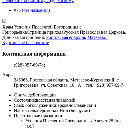
Перейти к основному содержимому
#75 (без названия)
Храм Успения Пресвятой Богородицы с.
Григорьевка
Страница прихода
Русская Православная Церковь,
Донская митрополия,
Ростовская епархия
,
Матвеево-
Курганское благочиние
Контактная информация
(928) 957-69-74;
Адрес:
346966, Ростовская область, Матвеево-Курганский, с.
Григорьевка, ул. Советская, 10 «А»; тел.: (928) 957-69-74
Статус:
действующий
Состояние:
восстанавливаемый
Язык богослужений:
церковнославянский
Настоятель:
иеромонах Нил (Белоусов)
Престольные праздники:
Успения Пресвятой Богородицы - Август 28 [по
н.с.]